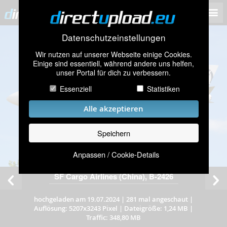
Datenschutzeinstellungen
Wir nutzen auf unserer Webseite einige Cookies.
Einige sind essentiell, während andere uns helfen,
unser Portal für dich zu verbessern.
Essenziell
Statistiken
Alle akzeptieren
Speichern
Anpassen / Cookie-Details
SF Cargo Airlines (China), B-2426
hochgeladen am 19.07.2024
|
281 mal angeschaut
|
Auflösung: 5207x3243 Pixel
|
Dateigröße: 1,24 MB
|
Traffic: 348,80 MB