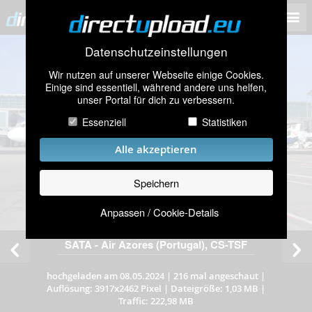
Datenschutzeinstellungen
Wir nutzen auf unserer Webseite einige Cookies.
Einige sind essentiell, während andere uns helfen,
unser Portal für dich zu verbessern.
Essenziell
Statistiken
Alle akzeptieren
Speichern
Anpassen / Cookie-Details
SATA - Air Azores (Portugal), CS-TSF
hochgeladen am 08.05.2024
|
216 mal angeschaut
|
Auflösung: 3917x2462 Pixel
|
Dateigröße: 1,03 MB
|
Traffic: 222,98 MB