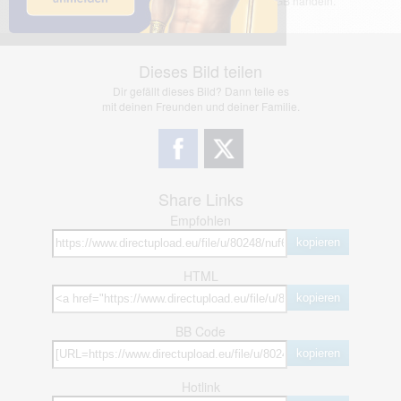
jedoch bei Verstößen nach §2(3) unserer AGB handeln.
Dieses Bild teilen
Dir gefällt dieses Bild? Dann teile es
mit deinen Freunden und deiner Familie.
Share Links
Empfohlen
kopieren
HTML
kopieren
BB Code
kopieren
Hotlink