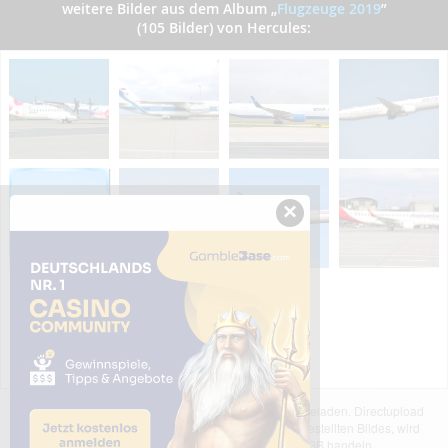
weitere Bilder aus dem Album
„
Flugzeuge 2019
”
(105 Bilder) von Hercules:
×
Das dargestellte Bild wurde von einem Nutzer hochgeladen. Directupload
übernimmt keinerlei Haftung für den Inhalt des dargestellten Bildes, wird
jedoch bei Verstößen nach §2(3) unserer AGB handeln.