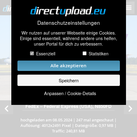
Datenschutzeinstellungen
Wir nutzen auf unserer Webseite einige Cookies.
Einige sind essentiell, während andere uns helfen,
unser Portal für dich zu verbessern.
Essenziell
Statistiken
Alle akzeptieren
Speichern
Anpassen / Cookie-Details
FedEx – Federal Express (USA), N850FD
hochgeladen am 08.05.2024
|
247 mal angeschaut
|
Auflösung: 4012x2491 Pixel
|
Dateigröße: 0,97 MB
|
Traffic: 240,81 MB