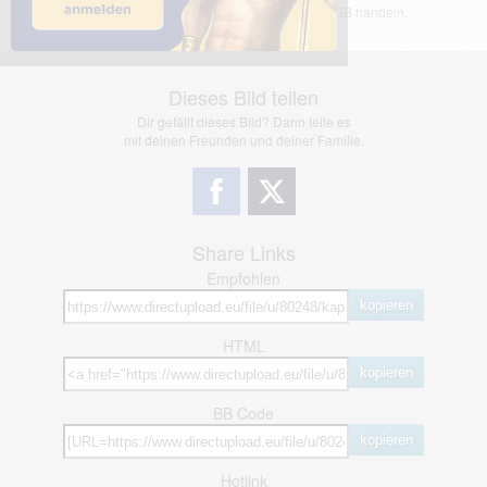
jedoch bei Verstößen nach §2(3) unserer AGB handeln.
Dieses Bild teilen
Dir gefällt dieses Bild? Dann teile es
mit deinen Freunden und deiner Familie.
Share Links
Empfohlen
kopieren
HTML
kopieren
BB Code
kopieren
Hotlink