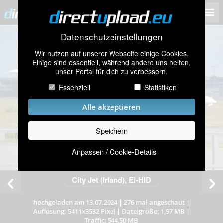
Datenschutzeinstellungen
Wir nutzen auf unserer Webseite einige Cookies.
Einige sind essentiell, während andere uns helfen,
unser Portal für dich zu verbessern.
Essenziell
Statistiken
Alle akzeptieren
Speichern
Anpassen / Cookie-Details
City Jet (Irland), EI-HID
hochgeladen am 13.07.2024
|
276 mal angeschaut
|
Auflösung: 5411x3532 Pixel
|
Dateigröße: 1,97 MB
|
Traffic: 544,50 MB