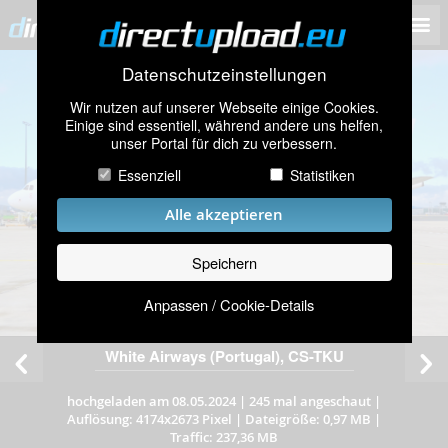
Datenschutzeinstellungen
Wir nutzen auf unserer Webseite einige Cookies.
Einige sind essentiell, während andere uns helfen,
unser Portal für dich zu verbessern.
Essenziell
Statistiken
Alle akzeptieren
Speichern
Anpassen / Cookie-Details
White Airways (Portugal), CS-TKU
hochgeladen am 08.05.2024
|
245 mal angeschaut
|
Auflösung: 4174x2673 Pixel
|
Dateigröße: 0,97 MB
|
Traffic: 237,36 MB