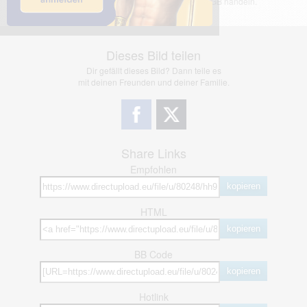
jedoch bei Verstößen nach §2(3) unserer AGB handeln.
Dieses Bild teilen
Dir gefällt dieses Bild? Dann teile es
mit deinen Freunden und deiner Familie.
Share Links
Empfohlen
kopieren
HTML
kopieren
BB Code
kopieren
Hotlink