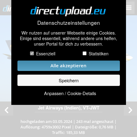
Datenschutzeinstellungen
Wir nutzen auf unserer Webseite einige Cookies.
Einige sind essentiell, während andere uns helfen,
unser Portal für dich zu verbessern.
Essenziell
Statistiken
Alle akzeptieren
Speichern
Anpassen / Cookie-Details
Jet Airways (Indien), VT-JWT
hochgeladen am 03.05.2024
|
243 mal angeschaut
|
Auflösung: 4759x3002 Pixel
|
Dateigröße: 0,76 MB
|
Traffic: 185,33 MB