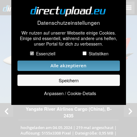
Datenschutzeinstellungen
Wir nutzen auf unserer Webseite einige Cookies.
Einige sind essentiell, während andere uns helfen,
unser Portal für dich zu verbessern.
Essenziell
Statistiken
Alle akzeptieren
Speichern
Anpassen / Cookie-Details
Yangste River Airlines Cargo (China), B-
2435
hochgeladen am 04.05.2024
|
219 mal angeschaut
|
Auflösung: 5155x3308 Pixel
|
Dateigröße: 0,95 MB
|