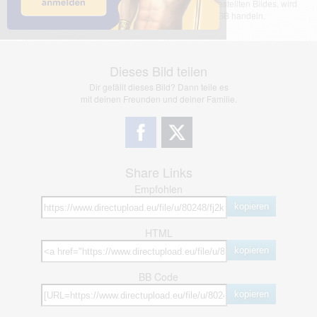
übernimmt keinerlei Haftung für den Inhalt des dargestellten Bildes, wird
jedoch bei Verstößen nach §2(3) unserer AGB handeln.
Dieses Bild teilen
Dir gefällt dieses Bild? Dann teile es
mit deinen Freunden und deiner Familie.
Share Links
Empfohlen
kopieren
HTML
kopieren
BB Code
kopieren