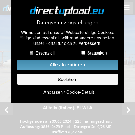
Datenschutzeinstellungen
Wir nutzen auf unserer Webseite einige Cookies.
Einige sind essentiell, während andere uns helfen,
unser Portal für dich zu verbessern.
Essenziell
Statistiken
Alle akzeptieren
Speichern
Anpassen / Cookie-Details
Alitalia (Italien), EI-WLA
hochgeladen am 09.05.2024
|
225 mal angeschaut
|
Auflösung: 3856x2479 Pixel
|
Dateigröße: 0,76 MB
|
Traffic: 170,42 MB