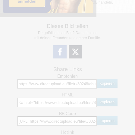
jedoch bei Verstößen nach §2(3) unserer AGB handeln.
Dieses Bild teilen
Dir gefällt dieses Bild? Dann teile es
mit deinen Freunden und deiner Familie.
Share Links
Empfohlen
kopieren
HTML
kopieren
BB Code
kopieren
Hotlink