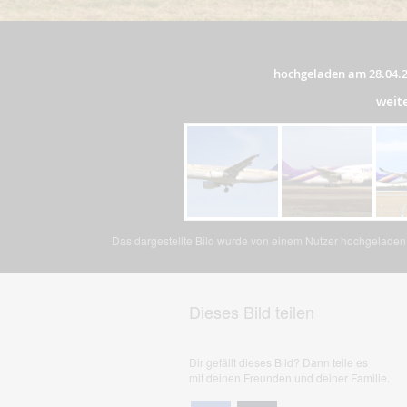
hochgeladen am 28.04.
weit
Das dargestellte Bild wurde von einem Nutzer hochgeladen. 
Dieses Bild teilen
Dir gefällt dieses Bild? Dann teile es
mit deinen Freunden und deiner Familie.