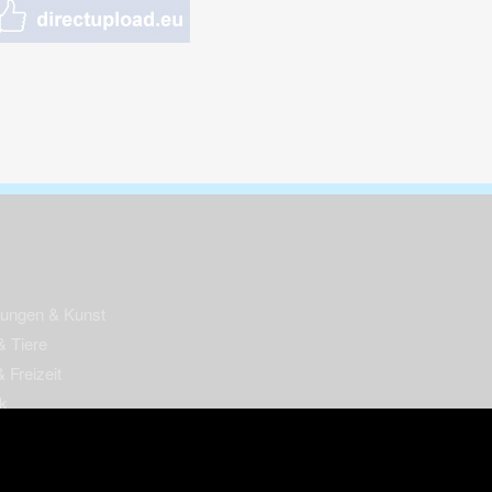
nungen & Kunst
& Tiere
 Freizeit
k
per
ges