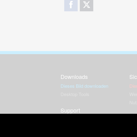
Downloads
Sic
Dieses Bild downloaden
Die
Desktop Tools
Wer
Nut
Support
So
häufig gestellte Fragen
Kontakt & Support-System
Neu
Impressum
Fac