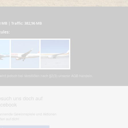
8 MB
|
Traffic: 382,96 MB
cules:
, wird jedoch bei Verstößen nach §2(3) unserer AGB handeln.
such uns doch auf
acebook
nnende Gewinnspiele und Aktionen
ten auf dich!