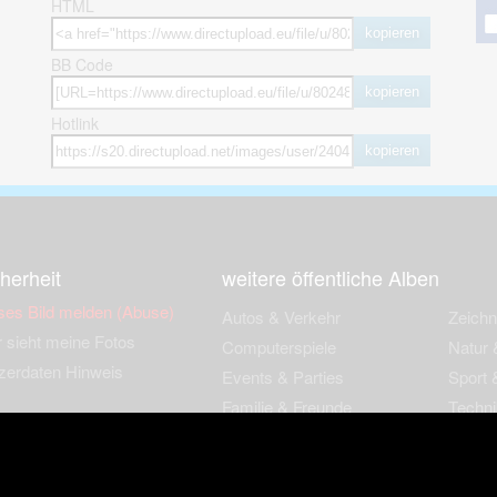
HTML
kopieren
BB Code
kopieren
Hotlink
kopieren
herheit
weitere öffentliche Alben
ses Bild melden (Abuse)
Autos & Verkehr
Zeich
 sieht meine Fotos
Computerspiele
Natur 
zerdaten Hinweis
Events & Parties
Sport &
Familie & Freunde
Techni
cial Media
Film & Fernsehen
Wallpa
igkeiten
Gebäude & Kultur
Sonsti
ebook Fanpage
Hobbies & Urlaub