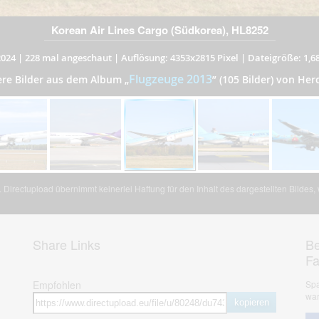
Korean Air Lines Cargo (Südkorea), HL8252
2024
|
228 mal angeschaut
|
Auflösung: 4353x2815 Pixel
|
Dateigröße: 1,6
Flugzeuge 2013
ere Bilder aus dem Album
„
”
(105 Bilder) von Her
Directupload übernimmt keinerlei Haftung für den Inhalt des dargestellten Bildes
Share Links
Be
F
Empfohlen
Spa
war
kopieren