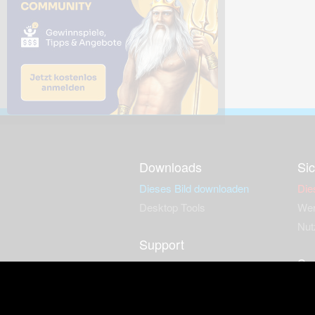
Downloads
Sic
Dieses Bild downloaden
Die
Desktop Tools
Wer
Nut
Support
So
häufig gestellte Fragen
Kontakt & Support-System
Neu
Impressum
Fac