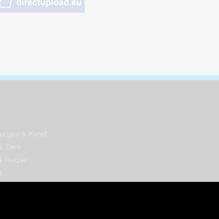
nungen & Kunst
& Tiere
 Freizeit
k
per
ges