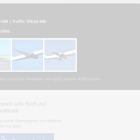
9 MB
|
Traffic: 596,62 MB
cules:
, wird jedoch bei Verstößen nach §2(3) unserer AGB handeln.
such uns doch auf
acebook
nnende Gewinnspiele und Aktionen
ten auf dich!