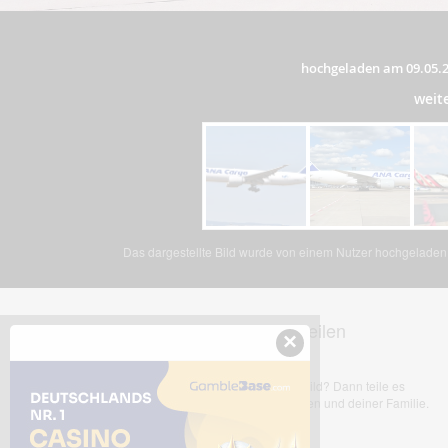
hochgeladen am 09.05.
weit
Das dargestellte Bild wurde von einem Nutzer hochgeladen. 
Dieses Bild teilen
×
Dir gefällt dieses Bild? Dann teile es
mit deinen Freunden und deiner Familie.