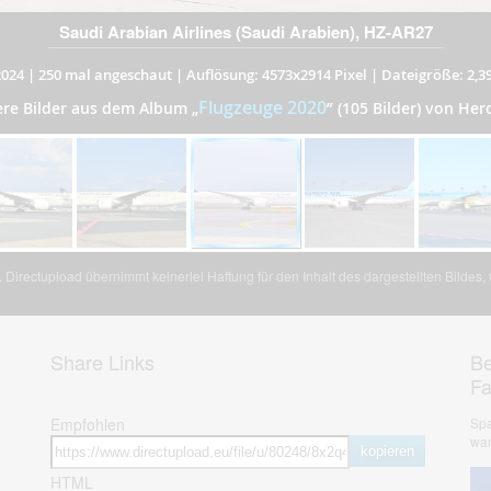
Saudi Arabian Airlines (Saudi Arabien), HZ-AR27
2024
|
250 mal angeschaut
|
Auflösung: 4573x2914 Pixel
|
Dateigröße: 2,3
Flugzeuge 2020
ere Bilder aus dem Album
„
”
(105 Bilder) von Her
Directupload übernimmt keinerlei Haftung für den Inhalt des dargestellten Bildes
Share Links
Be
F
Empfohlen
Spa
war
kopieren
HTML