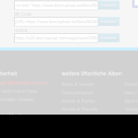
kopieren
BB Code
kopieren
Hotlink
kopieren
herheit
weitere öffentliche Alben
ses Bild melden (Abuse)
Autos & Verkehr
Zeich
 sieht meine Fotos
Computerspiele
Natur 
zerdaten Hinweis
Events & Parties
Sport &
Familie & Freunde
Techni
cial Media
Film & Fernsehen
Wallpa
igkeiten
Gebäude & Kultur
Sonsti
ebook Fanpage
Hobbies & Urlaub