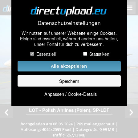
Datenschutzeinstellungen
Wir nutzen auf unserer Webseite einige Cookies.
Einige sind essentiell, während andere uns helfen,
unser Portal für dich zu verbessern.
Essenziell
Statistiken
Alle akzeptieren
Speichern
Anpassen / Cookie-Details
LOT - Polish Airlines (Polen), SP-LDF
hochgeladen am 06.05.2024
|
269 mal angeschaut
|
Auflösung: 4044x2599 Pixel
|
Dateigröße: 0,99 MB
|
Traffic: 267,13 MB