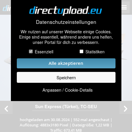
Datenschutzeinstellungen
Wir nutzen auf unserer Webseite einige Cookies.
Einige sind essentiell, während andere uns helfen,
unser Portal für dich zu verbessern.
Essenziell
Statistiken
Alle akzeptieren
Speichern
Anpassen / Cookie-Details
Sun Express (Türkei), TC-SEU
hochgeladen am 30.08.2024
|
552 mal angeschaut
|
Auflösung: 4883x3180 Pixel
|
Dateigröße: 1,22 MB
|
Traffic: 673,41 MB