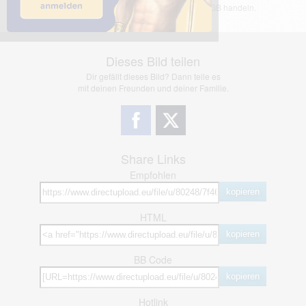
jedoch bei Verstößen nach §2(3) unserer AGB handeln.
Dieses Bild teilen
Dir gefällt dieses Bild? Dann teile es
mit deinen Freunden und deiner Familie.
Share Links
Empfohlen
kopieren
HTML
kopieren
BB Code
kopieren
Hotlink