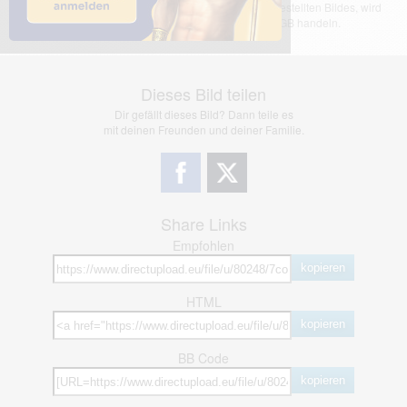
übernimmt keinerlei Haftung für den Inhalt des dargestellten Bildes, wird
jedoch bei Verstößen nach §2(3) unserer AGB handeln.
Dieses Bild teilen
Dir gefällt dieses Bild? Dann teile es
mit deinen Freunden und deiner Familie.
Share Links
Empfohlen
kopieren
HTML
kopieren
BB Code
kopieren