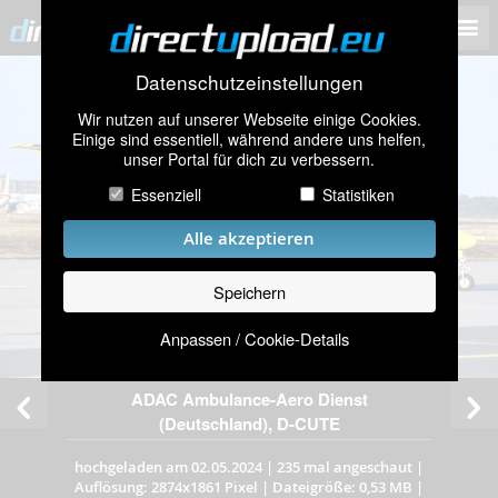
Datenschutzeinstellungen
Wir nutzen auf unserer Webseite einige Cookies.
Einige sind essentiell, während andere uns helfen,
unser Portal für dich zu verbessern.
Essenziell
Statistiken
Alle akzeptieren
Speichern
Anpassen / Cookie-Details
ADAC Ambulance-Aero Dienst
(Deutschland), D-CUTE
hochgeladen am 02.05.2024
|
235 mal angeschaut
|
Auflösung: 2874x1861 Pixel
|
Dateigröße: 0,53 MB
|