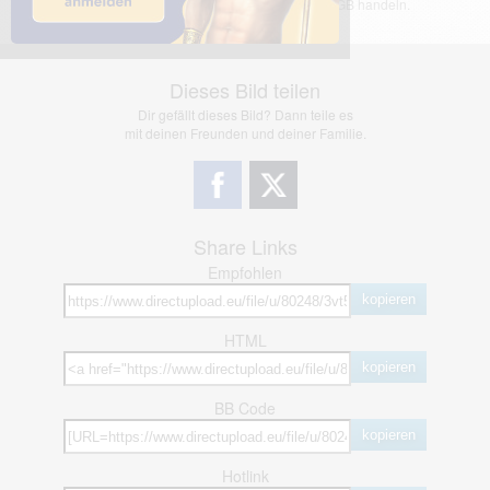
jedoch bei Verstößen nach §2(3) unserer AGB handeln.
Dieses Bild teilen
Dir gefällt dieses Bild? Dann teile es
mit deinen Freunden und deiner Familie.
Share Links
Empfohlen
kopieren
HTML
kopieren
BB Code
kopieren
Hotlink