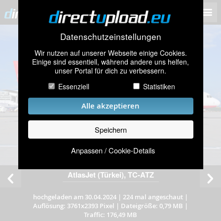
Datenschutzeinstellungen
Wir nutzen auf unserer Webseite einige Cookies.
Einige sind essentiell, während andere uns helfen,
unser Portal für dich zu verbessern.
Essenziell
Statistiken
Alle akzeptieren
Speichern
Anpassen / Cookie-Details
AtlasJet (Türkei), TC-ATZ
hochgeladen am 30.04.2024
|
224 mal angeschaut
|
Auflösung: 3761x2393 Pixel
|
Dateigröße: 0,79 MB
|
Traffic: 176,49 MB