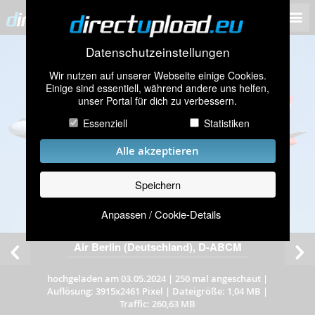
Datenschutzeinstellungen
Wir nutzen auf unserer Webseite einige Cookies.
Einige sind essentiell, während andere uns helfen,
unser Portal für dich zu verbessern.
Essenziell
Statistiken
Alle akzeptieren
Speichern
Anpassen / Cookie-Details
Air Berlin (Deutschland), D-ABCM
hochgeladen am 03.05.2024
|
250 mal angeschaut
|
Auflösung: 3915x2461 Pixel
|
Dateigröße: 1,04 MB
|
Traffic: 260,63 MB