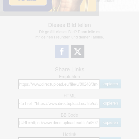
jedoch bei Verstößen nach §2(3) unserer AGB handeln.
Dieses Bild teilen
Dir gefällt dieses Bild? Dann teile es
mit deinen Freunden und deiner Familie.
Share Links
Empfohlen
kopieren
HTML
kopieren
BB Code
kopieren
Hotlink