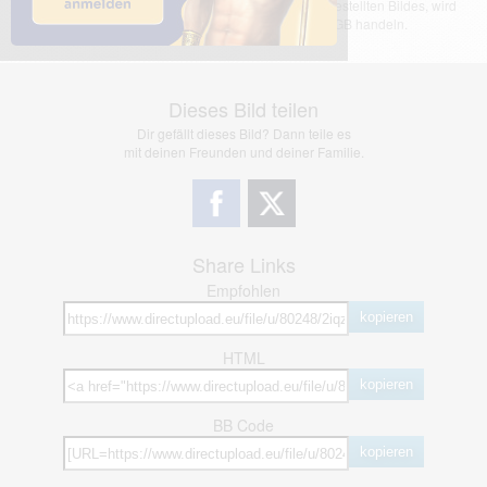
übernimmt keinerlei Haftung für den Inhalt des dargestellten Bildes, wird
jedoch bei Verstößen nach §2(3) unserer AGB handeln.
Dieses Bild teilen
Dir gefällt dieses Bild? Dann teile es
mit deinen Freunden und deiner Familie.
Share Links
Empfohlen
kopieren
HTML
kopieren
BB Code
kopieren