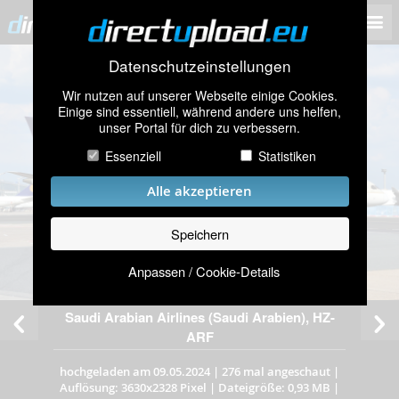
Datenschutzeinstellungen
Wir nutzen auf unserer Webseite einige Cookies.
Einige sind essentiell, während andere uns helfen,
unser Portal für dich zu verbessern.
Essenziell
Statistiken
Alle akzeptieren
Speichern
Anpassen / Cookie-Details
Saudi Arabian Airlines (Saudi Arabien), HZ-
ARF
hochgeladen am 09.05.2024
|
276 mal angeschaut
|
Auflösung: 3630x2328 Pixel
|
Dateigröße: 0,93 MB
|