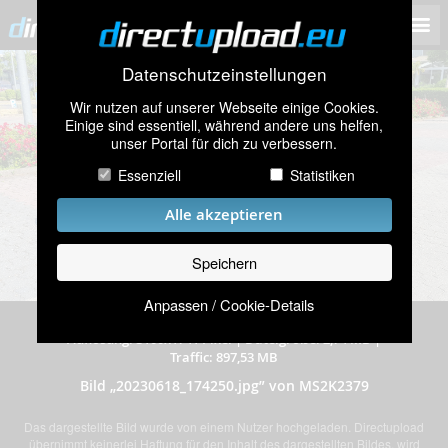
Datenschutzeinstellungen
Wir nutzen auf unserer Webseite einige Cookies.
Einige sind essentiell, während andere uns helfen,
unser Portal für dich zu verbessern.
Essenziell
Statistiken
Alle akzeptieren
Speichern
Anpassen / Cookie-Details
hochgeladen am 06.12.2023
|
328 mal angeschaut
|
Auflösung: 3100x1741 Pixel
|
Dateigröße: 2,74 MB
|
Traffic: 897,53 MB
Bild „20230618_174250.jpg” von MS2K2379
Das dargestellte Bild wurde von einem Nutzer hochgeladen. Directupload
übernimmt keinerlei Haftung für den Inhalt des dargestellten Bildes, wird