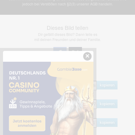
jedoch bei Verstößen nach §2(3) unserer AGB handeln.
Dieses Bild teilen
Dir gefällt dieses Bild? Dann teile es
mit deinen Freunden und deiner Familie.
×
Share Links
Empfohlen
kopieren
HTML
kopieren
BB Code
kopieren
Hotlink