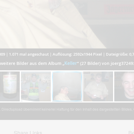
009
|
1.071 mal angeschaut
|
Auflösung: 2592x1944 Pixel
|
Dateigröße: 0,
Keller
weitere Bilder aus dem Album
„
”
(27 Bilder) von joerg37249
Directupload übernimmt keinerlei Haftung für den Inhalt des dargestellten Bildes
Share Links
Be