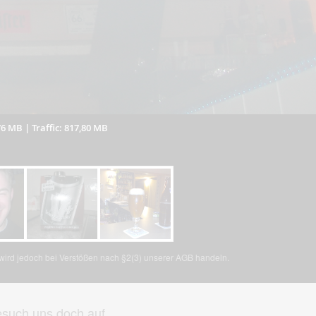
76 MB
|
Traffic: 817,80 MB
:
, wird jedoch bei Verstößen nach §2(3) unserer AGB handeln.
such uns doch auf