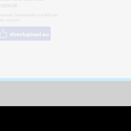
acebook
nnende Gewinnspiele und Aktionen
ten auf dich!
nungen & Kunst
& Tiere
 Freizeit