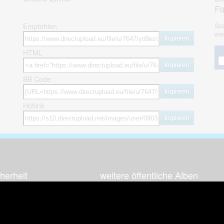
F
Empfohlen
Spa
war
kopieren
HTML
kopieren
BB Code
kopieren
Hotlink
kopieren
herheit
weitere öffentliche Alben
ses Bild melden (Abuse)
Autos & Verkehr
Zeich
 sieht meine Fotos
Computerspiele
Natur 
zerdaten Hinweis
Events & Parties
Sport &