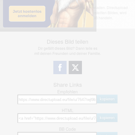
Das dargestellte Bild wurde von einem Nutzer hochgeladen. Directupload
übernimmt keinerlei Haftung für den Inhalt des dargestellten Bildes, wird
jedoch bei Verstößen nach §2(3) unserer AGB handeln.
Dieses Bild teilen
Dir gefällt dieses Bild? Dann teile es
mit deinen Freunden und deiner Familie.
Share Links
Empfohlen
kopieren
HTML
kopieren
BB Code