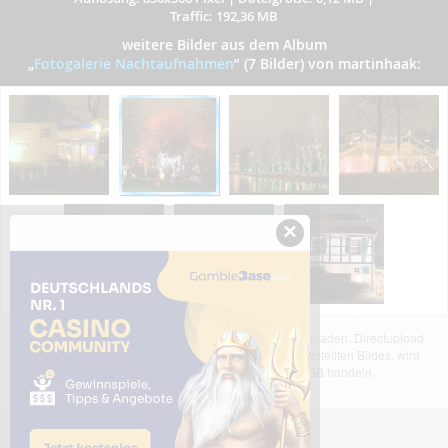
Traffic: 192,36 MB
weitere Bilder aus dem Album
„
Fotogalerie Nachtaufnahmen
”
(7 Bilder) von martinhaak:
×
Das dargestellte Bild wurde von einem Nutzer hochgeladen. Directupload
übernimmt keinerlei Haftung für den Inhalt des dargestellten Bildes, wird
jedoch bei Verstößen nach §2(3) unserer AGB handeln.