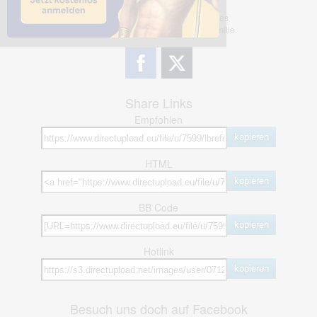
Dieses Bild teilen
Dir gefällt dieses Bild? Dann teile es
mit deinen Freunden und deiner Familie.
Share Links
Empfohlen
kopieren
HTML
kopieren
BB Code
kopieren
Hotlink
kopieren
Besuch uns doch auf Facebook