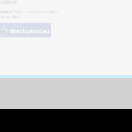
acebook
nnende Gewinnspiele und Aktionen
ten auf dich!
nungen & Kunst
& Tiere
 Freizeit