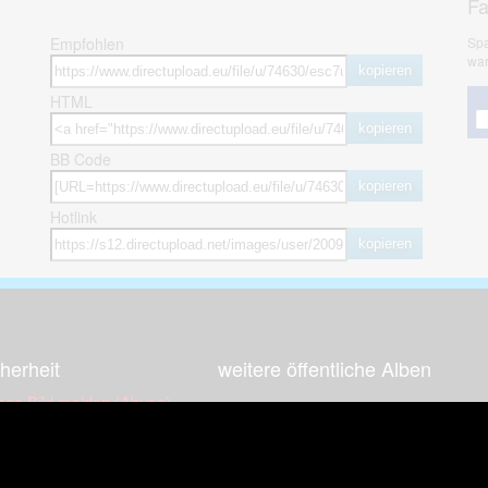
F
Empfohlen
Spa
war
kopieren
HTML
kopieren
BB Code
kopieren
Hotlink
kopieren
herheit
weitere öffentliche Alben
ses Bild melden (Abuse)
Autos & Verkehr
Zeich
 sieht meine Fotos
Computerspiele
Natur 
zerdaten Hinweis
Events & Parties
Sport &