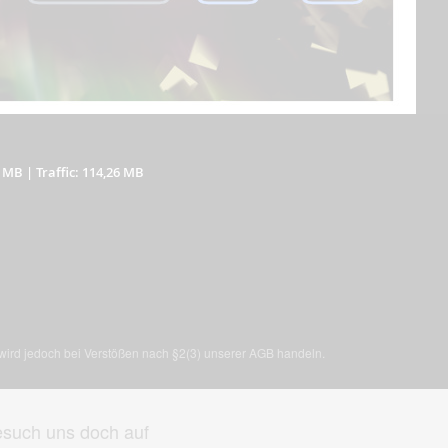
3 MB
|
Traffic: 114,26 MB
, wird jedoch bei Verstößen nach §2(3) unserer AGB handeln.
such uns doch auf