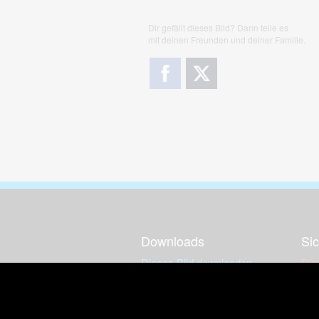
Dir gefällt dieses Bild? Dann teile es
mit deinen Freunden und deiner Familie.
Downloads
Sic
Dieses Bild downloaden
Die
Desktop Tools
Wer
Nut