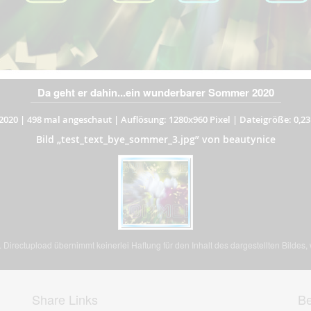
Da geht er dahin...ein wunderbarer Sommer 2020
2020
|
498 mal angeschaut
|
Auflösung: 1280x960 Pixel
|
Dateigröße: 0,2
Bild „test_text_bye_sommer_3.jpg” von beautynice
Directupload übernimmt keinerlei Haftung für den Inhalt des dargestellten Bildes
Share Links
Be