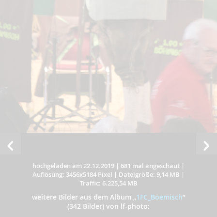
hochgeladen am 22.12.2019
|
681 mal angeschaut
|
Auflösung: 3456x5184 Pixel
|
Dateigröße: 9,14 MB
|
Traffic: 6.225,54 MB
weitere Bilder aus dem Album
„
1FC_Boemisch
”
(342 Bilder) von lf-photo: