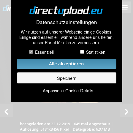
Datenschutzeinstellungen
Wir nutzen auf unserer Webseite einige Cookies.
Einige sind essentiell, während andere uns helfen,
unser Portal für dich zu verbessern.
Essenziell
Statistiken
Alle akzeptieren
Speichern
Anpassen / Cookie-Details
hochgeladen am 22.12.2019
|
645 mal angeschaut
|
Auflösung: 5184x3456 Pixel
|
Dateigröße: 6,97 MB
|