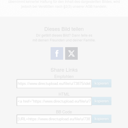
übernimmt keinerlei Haftung für den Inhalt des dargestellten Bildes, wird
jedoch bei Verstößen nach §2(3) unserer AGB handeln.
Dieses Bild teilen
Dir gefällt dieses Bild? Dann teile es
mit deinen Freunden und deiner Familie.
Share Links
Empfohlen
kopieren
HTML
kopieren
BB Code
kopieren