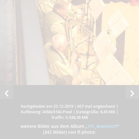
hochgeladen am 22.12.2019
|
657 mal angeschaut
|
Auflösung: 3456x5184 Pixel
|
Dateigröße: 8,45 MB
|
Traffic: 5.548,38 MB
weitere Bilder aus dem Album
„
1FC_Boemisch
”
(342 Bilder) von lf-photo: