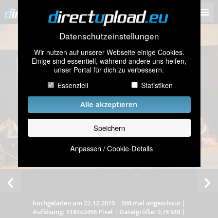
Datenschutzeinstellungen
Wir nutzen auf unserer Webseite einige Cookies.
Einige sind essentiell, während andere uns helfen,
unser Portal für dich zu verbessern.
Essenziell
Statistiken
Alle akzeptieren
Speichern
Anpassen / Cookie-Details
hochgeladen am 22.12.2019
|
508 mal angeschaut
|
Auflösung: 5184x3456 Pixel
|
Dateigröße: 9,78 MB
|