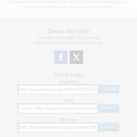
übernimmt keinerlei Haftung für den Inhalt des dargestellten Bildes, wird
jedoch bei Verstößen nach §2(3) unserer AGB handeln.
Dieses Bild teilen
Dir gefällt dieses Bild? Dann teile es
mit deinen Freunden und deiner Familie.
Share Links
Empfohlen
kopieren
HTML
kopieren
BB Code
kopieren