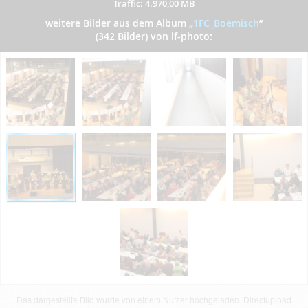
Traffic: 4.970,00 MB
weitere Bilder aus dem Album
„
1FC_Boemisch
”
(342 Bilder) von lf-photo:
Das dargestellte Bild wurde von einem Nutzer hochgeladen. Directupload