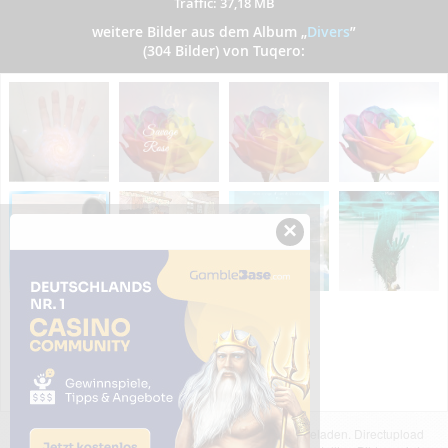
Traffic: 37,18 MB
weitere Bilder aus dem Album
„
Divers
”
(304 Bilder) von Tuqero:
×
Das dargestellte Bild wurde von einem Nutzer hochgeladen. Directupload