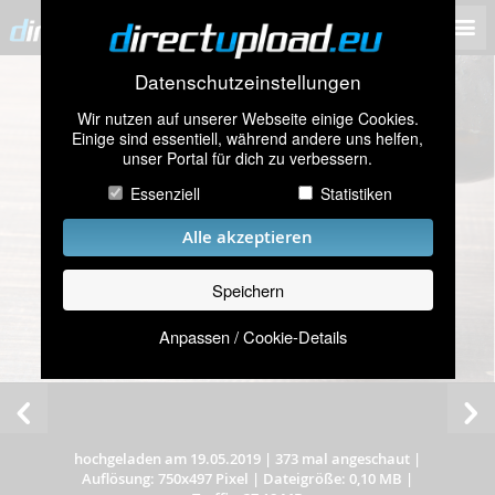
Datenschutzeinstellungen
Wir nutzen auf unserer Webseite einige Cookies.
Einige sind essentiell, während andere uns helfen,
unser Portal für dich zu verbessern.
Essenziell
Statistiken
Alle akzeptieren
Speichern
Anpassen / Cookie-Details
hochgeladen am 19.05.2019
|
373 mal angeschaut
|
Auflösung: 750x497 Pixel
|
Dateigröße: 0,10 MB
|