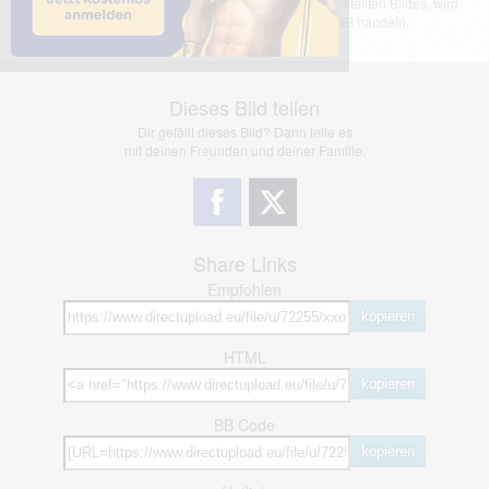
übernimmt keinerlei Haftung für den Inhalt des dargestellten Bildes, wird
jedoch bei Verstößen nach §2(3) unserer AGB handeln.
Dieses Bild teilen
Dir gefällt dieses Bild? Dann teile es
mit deinen Freunden und deiner Familie.
Share Links
Empfohlen
kopieren
HTML
kopieren
BB Code
kopieren