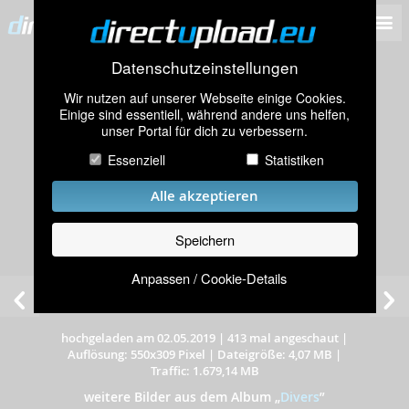
Datenschutzeinstellungen
Wir nutzen auf unserer Webseite einige Cookies.
Einige sind essentiell, während andere uns helfen,
unser Portal für dich zu verbessern.
Essenziell
Statistiken
Alle akzeptieren
Speichern
Anpassen / Cookie-Details
hochgeladen am 02.05.2019
|
413 mal angeschaut
|
Auflösung: 550x309 Pixel
|
Dateigröße: 4,07 MB
|
Traffic: 1.679,14 MB
weitere Bilder aus dem Album
„
Divers
”