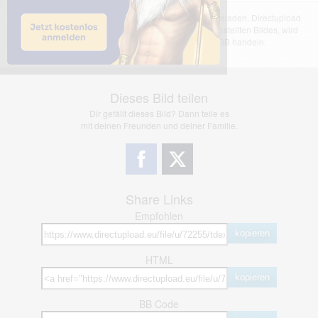
Das dargestellte Bild wurde von einem Nutzer hochgeladen. Directupload
übernimmt keinerlei Haftung für den Inhalt des dargestellten Bildes, wird
jedoch bei Verstößen nach §2(3) unserer AGB handeln.
Dieses Bild teilen
Dir gefällt dieses Bild? Dann teile es
mit deinen Freunden und deiner Familie.
Share Links
Empfohlen
kopieren
HTML
kopieren
BB Code