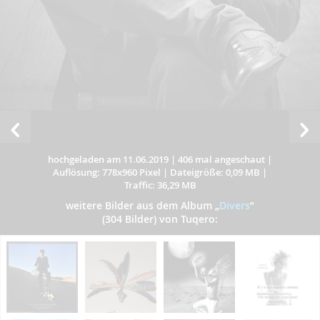
hochgeladen am 11.06.2019
|
406 mal angeschaut
|
Auflösung: 778x960 Pixel
|
Dateigröße: 0,09 MB
|
Traffic: 36,29 MB
weitere Bilder aus dem Album
„
Divers
”
(304 Bilder) von Tuqero: