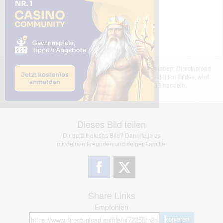
Das dargestellte Bild wurde von einem Nutzer hochgeladen. Directupload
übernimmt keinerlei Haftung für den Inhalt des dargestellten Bildes, wird
jedoch bei Verstößen nach §2(3) unserer AGB handeln.
Dieses Bild teilen
Dir gefällt dieses Bild? Dann teile es
mit deinen Freunden und deiner Familie.
Share Links
Empfohlen
kopieren