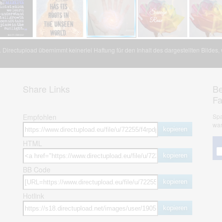
Directupload übernimmt keinerlei Haftung für den Inhalt des dargestellten Bildes
Share Links
Be
F
Empfohlen
Spa
war
kopieren
HTML
kopieren
BB Code
kopieren
Hotlink
kopieren