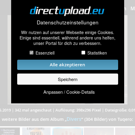
Bilder hochladen
M
Datenschutzeinstellungen
Wir nutzen auf unserer Webseite einige Cookies.
Einige sind essentiell, während andere uns helfen,
unser Portal für dich zu verbessern.
Essenziell
Statistiken
Alle akzeptieren
Speichern
Anpassen / Cookie-Details
5.2019
|
342 mal angeschaut
|
Auflösung: 398x296 Pixel
|
Dateigröße: 0,0
Divers
weitere Bilder aus dem Album
„
”
(304 Bilder) von Tuqero: