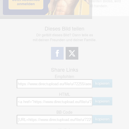
übernimmt keinerlei Haftung für den Inhalt des dargestellten Bildes, wird
jedoch bei Verstößen nach §2(3) unserer AGB handeln.
Dieses Bild teilen
Dir gefällt dieses Bild? Dann teile es
mit deinen Freunden und deiner Familie.
Share Links
Empfohlen
kopieren
HTML
kopieren
BB Code
kopieren