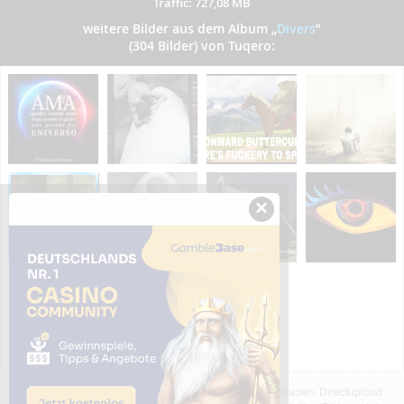
Traffic: 727,08 MB
weitere Bilder aus dem Album
„
Divers
”
(304 Bilder) von Tuqero:
×
Das dargestellte Bild wurde von einem Nutzer hochgeladen. Directupload