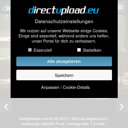
Datenschutzeinstellungen
Wir nutzen auf unserer Webseite einige Cookies.
Einige sind essentiell, während andere uns helfen,
unser Portal für dich zu verbessern.
Essenziell
Statistiken
Alle akzeptieren
Speichern
Anpassen / Cookie-Details
hochgeladen am 03.05.2019
|
420 mal angeschaut
|
Auflösung: 500x332 Pixel
|
Dateigröße: 1,73 MB
|