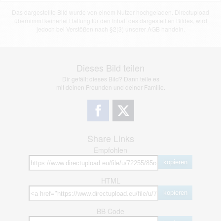
Das dargestellte Bild wurde von einem Nutzer hochgeladen. Directupload
übernimmt keinerlei Haftung für den Inhalt des dargestellten Bildes, wird
jedoch bei Verstößen nach §2(3) unserer AGB handeln.
Dieses Bild teilen
Dir gefällt dieses Bild? Dann teile es
mit deinen Freunden und deiner Familie.
Share Links
Empfohlen
kopieren
HTML
kopieren
BB Code