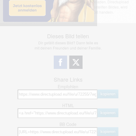
Das dargestellte Bild wurde von einem Nutzer hochgeladen. Directupload
übernimmt keinerlei Haftung für den Inhalt des dargestellten Bildes, wird
jedoch bei Verstößen nach §2(3) unserer AGB handeln.
Dieses Bild teilen
Dir gefällt dieses Bild? Dann teile es
mit deinen Freunden und deiner Familie.
Share Links
Empfohlen
kopieren
HTML
kopieren
BB Code
kopieren