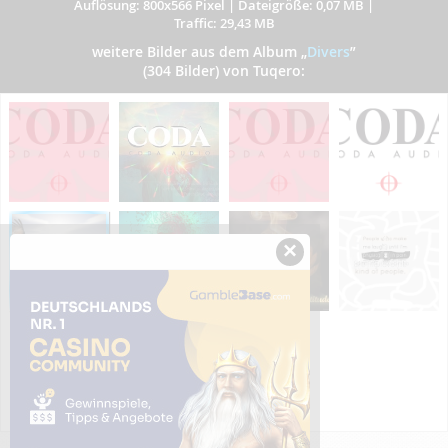
Auflösung: 800x566 Pixel
|
Dateigröße: 0,07 MB
|
Traffic: 29,43 MB
weitere Bilder aus dem Album
„
Divers
”
(304 Bilder) von Tuqero:
×