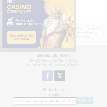
Das dargestellte Bild wurde von einem Nutzer hochgeladen. Directupload
übernimmt keinerlei Haftung für den Inhalt des dargestellten Bildes, wird
jedoch bei Verstößen nach §2(3) unserer AGB handeln.
Dieses Bild teilen
Dir gefällt dieses Bild? Dann teile es
mit deinen Freunden und deiner Familie.
Share Links
Empfohlen
kopieren