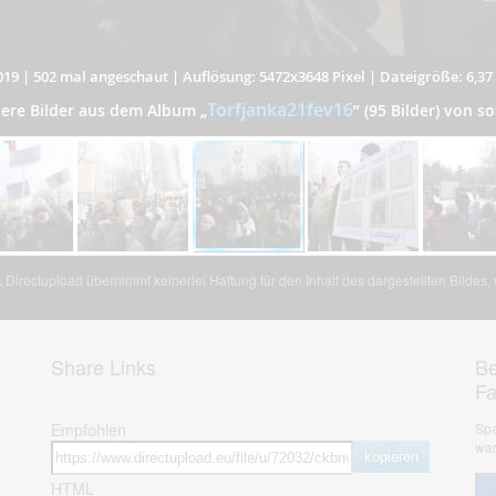
019
|
502 mal angeschaut
|
Auflösung: 5472x3648 Pixel
|
Dateigröße: 6,3
Torfjanka21fev16
tere Bilder aus dem Album
„
”
(95 Bilder) von so
Directupload übernimmt keinerlei Haftung für den Inhalt des dargestellten Bildes
Share Links
Be
F
Empfohlen
Spa
war
kopieren
HTML