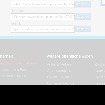
kopieren
BB Code
kopieren
Hotlink
kopieren
herheit
weitere öffentliche Alben
ses Bild melden (Abuse)
Autos & Verkehr
Zeich
 sieht meine Fotos
Computerspiele
Natur 
zerdaten Hinweis
Events & Parties
Sport &
Familie & Freunde
Techni
cial Media
Film & Fernsehen
Wallpa
igkeiten
Gebäude & Kultur
Sonsti
ebook Fanpage
Hobbies & Urlaub