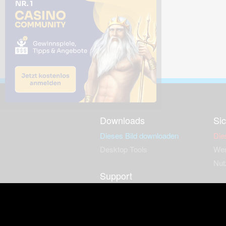
Downloads
Sic
Dieses Bild downloaden
Die
Desktop Tools
Wer
Nut
Support
So
häufig gestellte Fragen
Kontakt & Support-System
Neu
Impressum
Fac