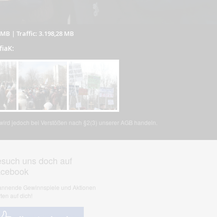
7 MB
|
Traffic: 3.198,28 MB
fiaK:
, wird jedoch bei Verstößen nach §2(3) unserer AGB handeln.
such uns doch auf
acebook
nnende Gewinnspiele und Aktionen
ten auf dich!