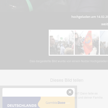
hochgeladen am 14.02.2
wei
Das dargestellte Bild wurde von einem Nutzer hochgeladen. 
Dieses Bild teilen
×
Dir gefällt dieses Bild? Dann teile es
mit deinen Freunden und deiner Familie.