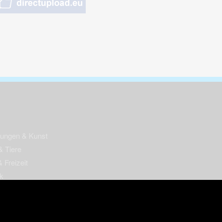
nungen & Kunst
& Tiere
 Freizeit
k
per
ges