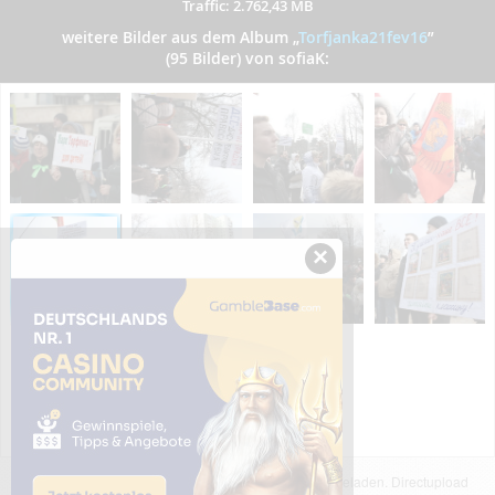
Traffic: 2.762,43 MB
weitere Bilder aus dem Album
„
Torfjanka21fev16
”
(95 Bilder) von sofiaK:
×
Das dargestellte Bild wurde von einem Nutzer hochgeladen. Directupload