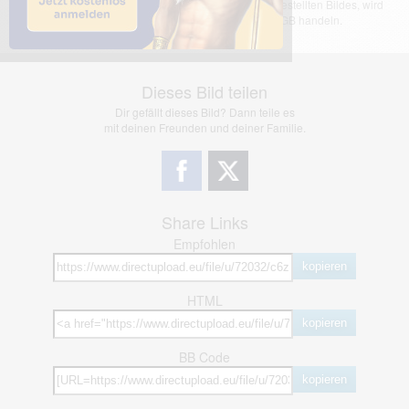
übernimmt keinerlei Haftung für den Inhalt des dargestellten Bildes, wird
jedoch bei Verstößen nach §2(3) unserer AGB handeln.
Dieses Bild teilen
Dir gefällt dieses Bild? Dann teile es
mit deinen Freunden und deiner Familie.
Share Links
Empfohlen
kopieren
HTML
kopieren
BB Code
kopieren