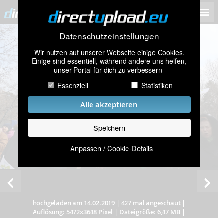
Datenschutzeinstellungen
Wir nutzen auf unserer Webseite einige Cookies.
Einige sind essentiell, während andere uns helfen,
unser Portal für dich zu verbessern.
Essenziell
Statistiken
Alle akzeptieren
Speichern
Anpassen / Cookie-Details
hochgeladen am 14.02.2019
|
427 mal angeschaut
|
Auflösung: 5472x3648 Pixel
|
Dateigröße: 6,47 MB
|