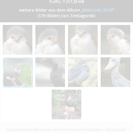
Traffic: 7.217,38 MB
weitere Bilder aus dem Album
„
Walsrode 2019
”
(179 Bilder) von TimSagorski:
Das dargestellte Bild wurde von einem Nutzer hochgeladen. Directupload