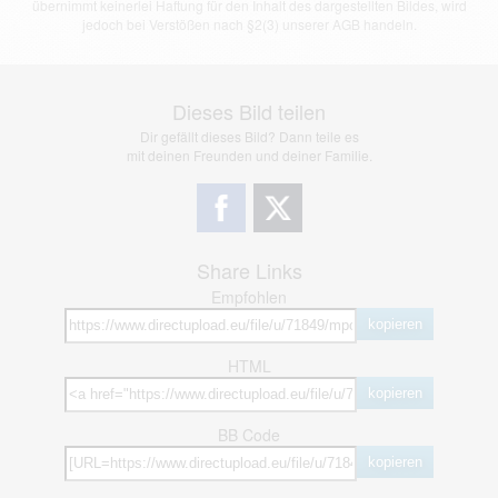
übernimmt keinerlei Haftung für den Inhalt des dargestellten Bildes, wird
jedoch bei Verstößen nach §2(3) unserer AGB handeln.
Dieses Bild teilen
Dir gefällt dieses Bild? Dann teile es
mit deinen Freunden und deiner Familie.
Share Links
Empfohlen
kopieren
HTML
kopieren
BB Code
kopieren