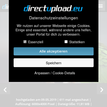
Datenschutzeinstellungen
Wir nutzen auf unserer Webseite einige Cookies.
Einige sind essentiell, während andere uns helfen,
unser Portal für dich zu verbessern.
Essenziell
Statistiken
Alle akzeptieren
Speichern
Anpassen / Cookie-Details
hochgeladen am 09.05.2019
|
611 mal angeschaut
|
Auflösung: 6000x4000 Pixel
|
Dateigröße: 11,81 MB
|