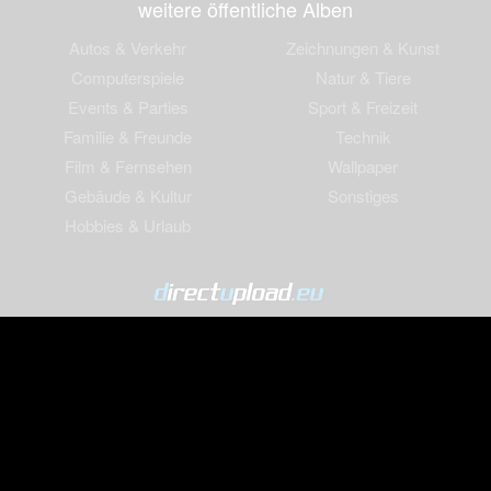
weitere öffentliche Alben
Autos & Verkehr
Zeichnungen & Kunst
Computerspiele
Natur & Tiere
Events & Parties
Sport & Freizeit
Familie & Freunde
Technik
Film & Fernsehen
Wallpaper
Gebäude & Kultur
Sonstiges
Hobbies & Urlaub
© 2004-2026 directupload.eu
Impressum
Werbung
Cookies & Tracking
Nutzungsbedingungen