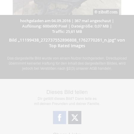
hochgeladen am 04.09.2016
|
367 mal angeschaut
|
Auflösung: 600x600 Pixel
|
Dateigröße: 0,07 MB
|
Traffic: 25,61 MB
Bild „11199438_272737552896808_1762770261_n.jpg” von
Top Rated Images
Das dargestellte Bild wurde von einem Nutzer hochgeladen. Directupload
übernimmt keinerlei Haftung für den Inhalt des dargestellten Bildes, wird
jedoch bei Verstößen nach §2(3) unserer AGB handeln.
Dieses Bild teilen
Dir gefällt dieses Bild? Dann teile es
mit deinen Freunden und deiner Familie.