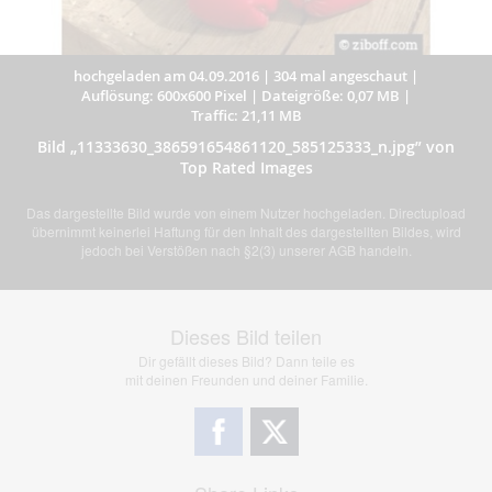
hochgeladen am 04.09.2016
|
304 mal angeschaut
|
Auflösung: 600x600 Pixel
|
Dateigröße: 0,07 MB
|
Traffic: 21,11 MB
Bild „11333630_386591654861120_585125333_n.jpg” von
Top Rated Images
Das dargestellte Bild wurde von einem Nutzer hochgeladen. Directupload
übernimmt keinerlei Haftung für den Inhalt des dargestellten Bildes, wird
jedoch bei Verstößen nach §2(3) unserer AGB handeln.
Dieses Bild teilen
Dir gefällt dieses Bild? Dann teile es
mit deinen Freunden und deiner Familie.