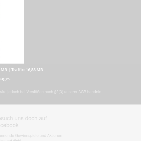
5 MB
|
Traffic: 16,88 MB
mages
, wird jedoch bei Verstößen nach §2(3) unserer AGB handeln.
such uns doch auf
acebook
nnende Gewinnspiele und Aktionen
ten auf dich!