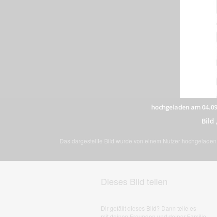
hochgeladen am 04.09
Bild
Das dargestellte Bild wurde von einem Nutzer hochgeladen. 
Dieses Bild teilen
Dir gefällt dieses Bild? Dann teile es
mit deinen Freunden und deiner Familie.