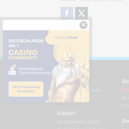
×
Downloads
Sic
Dieses Bild downloaden
Die
Desktop Tools
Wer
Nut
Support
So
häufig gestellte Fragen