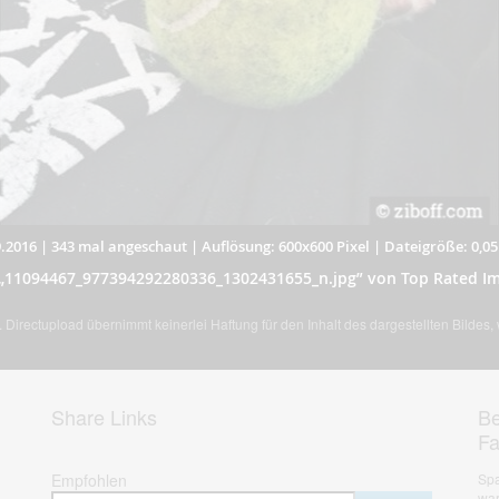
.2016
|
343 mal angeschaut
|
Auflösung: 600x600 Pixel
|
Dateigröße: 0,0
 „11094467_977394292280336_1302431655_n.jpg” von Top Rated I
Directupload übernimmt keinerlei Haftung für den Inhalt des dargestellten Bildes
Share Links
Be
F
Empfohlen
Spa
war