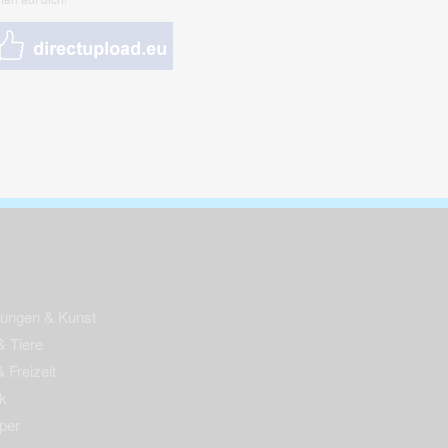
nungen & Kunst
& Tiere
 Freizeit
k
per