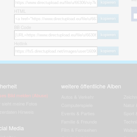
kopieren
HTML
kopieren
BB Code
kopieren
Hotlink
kopieren
herheit
weitere öffentliche Alben
ses Bild melden (Abuse)
Autos & Verkehr
Zeich
 sieht meine Fotos
Computerspiele
Natur 
zerdaten Hinweis
Events & Parties
Sport &
Familie & Freunde
Techni
cial Media
Film & Fernsehen
Wallpa