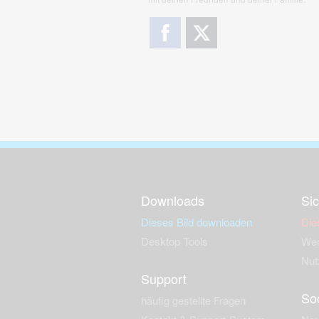
Downloads
Sic
Dieses Bild downloaden
Die
Desktop Tools
Wer
Nut
Support
So
häufig gestellte Fragen