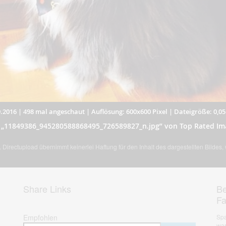
.2016
|
498 mal angeschaut
|
Auflösung: 600x600 Pixel
|
Dateigröße: 0,0
d „11849386_945280588868495_726589827_n.jpg” von Top Rated Im
Directupload übernimmt keinerlei Haftung für den Inhalt des dargestellten Bildes
Share Links
Be
F
Empfohlen
Spa
war