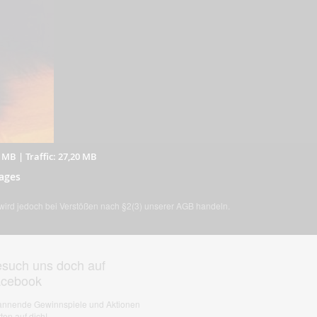
5 MB
|
Traffic: 27,20 MB
ages
, wird jedoch bei Verstößen nach §2(3) unserer AGB handeln.
such uns doch auf
acebook
nnende Gewinnspiele und Aktionen
ten auf dich!