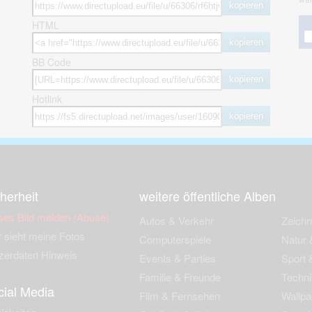
kopieren
HTML
kopieren
BB Code
kopieren
Hotlink
kopieren
herheit
weitere öffentliche Alben
ses Bild melden (Abuse)
Autos & Verkehr
Zeich
 sieht meine Fotos
Computerspiele
Natur 
zerdaten Hinweis
Events & Parties
Sport &
Familie & Freunde
Techni
cial Media
Film & Fernsehen
Wallpa