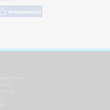
nungen & Kunst
& Tiere
 Freizeit
k
per