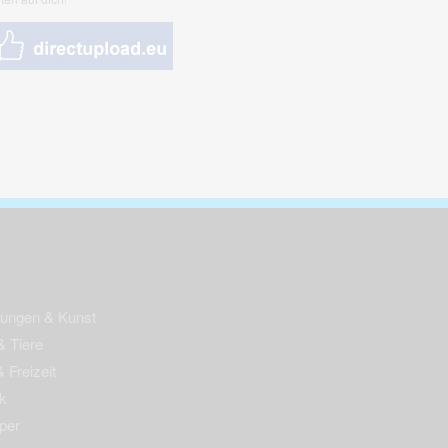
nungen & Kunst
& Tiere
 Freizeit
k
per