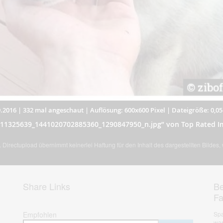
.2016
|
332 mal angeschaut
|
Auflösung: 600x600 Pixel
|
Dateigröße: 0,0
 „11325639_1441020702885360_1290847950_n.jpg” von Top Rated I
Directupload übernimmt keinerlei Haftung für den Inhalt des dargestellten Bildes
Share Links
Be
F
Empfohlen
Spa
war