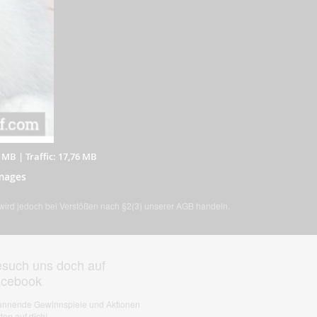
5 MB
|
Traffic: 17,76 MB
mages
, wird jedoch bei Verstößen nach §2(3) unserer AGB handeln.
such uns doch auf
acebook
nnende Gewinnspiele und Aktionen
ten auf dich!