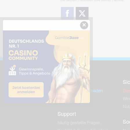
×
Downloads
Sic
Dieses Bild downloaden
Die
Desktop Tools
Wer
Nut
Support
So
häufig gestellte Fragen