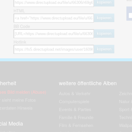
kopieren
HTML
kopieren
BB Code
kopieren
Hotlink
kopieren
herheit
weitere öffentliche Alben
ses Bild melden (Abuse)
Autos & Verkehr
Zeich
 sieht meine Fotos
Computerspiele
Natur 
zerdaten Hinweis
Events & Parties
Sport &
Familie & Freunde
Techni
cial Media
Film & Fernsehen
Wallpa