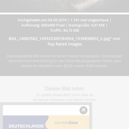
hochgeladen am 04.09.2016
|
1.161 mal angeschaut
|
Auflösung: 600x600 Pixel
|
Dateigröße: 0,07 MB
|
Traffic: 84,15 MB
Bild „14063562_145925309184954_1539858852_n.jpg” von
Top Rated Images
Das dargestellte Bild wurde von einem Nutzer hochgeladen. Directupload
übernimmt keinerlei Haftung für den Inhalt des dargestellten Bildes, wird
jedoch bei Verstößen nach §2(3) unserer AGB handeln.
Dieses Bild teilen
Dir gefällt dieses Bild? Dann teile es
mit deinen Freunden und deiner Familie.
×