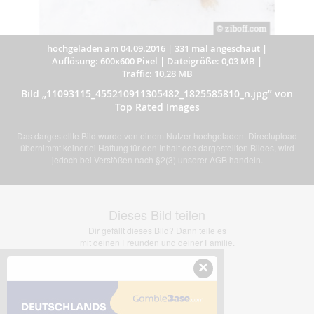
hochgeladen am 04.09.2016
|
331 mal angeschaut
|
Auflösung: 600x600 Pixel
|
Dateigröße: 0,03 MB
|
Traffic: 10,28 MB
Bild „11093115_455210911305482_1825585810_n.jpg” von
Top Rated Images
Das dargestellte Bild wurde von einem Nutzer hochgeladen. Directupload
übernimmt keinerlei Haftung für den Inhalt des dargestellten Bildes, wird
jedoch bei Verstößen nach §2(3) unserer AGB handeln.
Dieses Bild teilen
Dir gefällt dieses Bild? Dann teile es
mit deinen Freunden und deiner Familie.
×