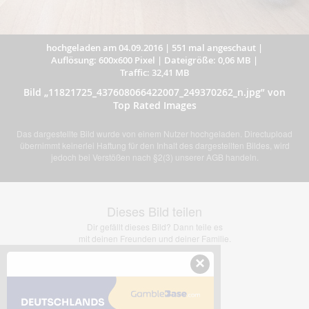
hochgeladen am 04.09.2016
|
551 mal angeschaut
|
Auflösung: 600x600 Pixel
|
Dateigröße: 0,06 MB
|
Traffic: 32,41 MB
Bild „11821725_437608066422007_249370262_n.jpg” von
Top Rated Images
Das dargestellte Bild wurde von einem Nutzer hochgeladen. Directupload
übernimmt keinerlei Haftung für den Inhalt des dargestellten Bildes, wird
jedoch bei Verstößen nach §2(3) unserer AGB handeln.
Dieses Bild teilen
Dir gefällt dieses Bild? Dann teile es
mit deinen Freunden und deiner Familie.
×