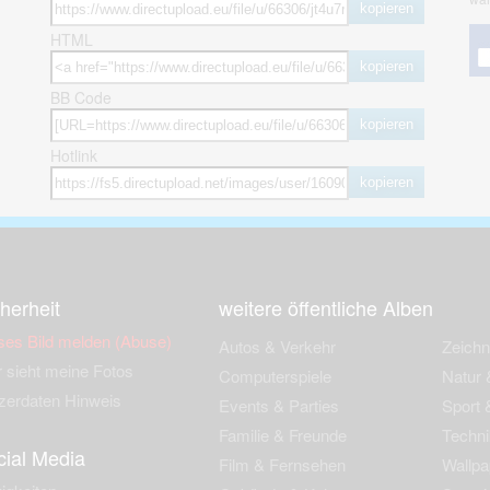
kopieren
HTML
kopieren
BB Code
kopieren
Hotlink
kopieren
herheit
weitere öffentliche Alben
ses Bild melden (Abuse)
Autos & Verkehr
Zeich
 sieht meine Fotos
Computerspiele
Natur 
zerdaten Hinweis
Events & Parties
Sport &
Familie & Freunde
Techni
cial Media
Film & Fernsehen
Wallpa