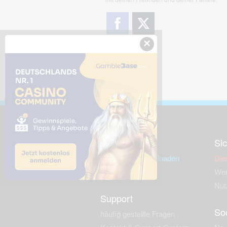
×
Downloads
Sic
Dieses Bild downloaden
Die
Desktop Tools
Wer
Nut
Support
So
häufig gestellte Fragen