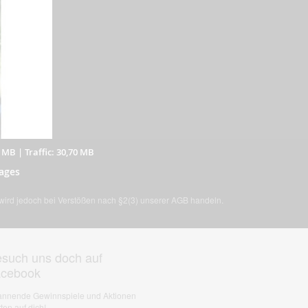
6 MB
|
Traffic: 30,70 MB
ages
, wird jedoch bei Verstößen nach §2(3) unserer AGB handeln.
such uns doch auf
acebook
nnende Gewinnspiele und Aktionen
ten auf dich!