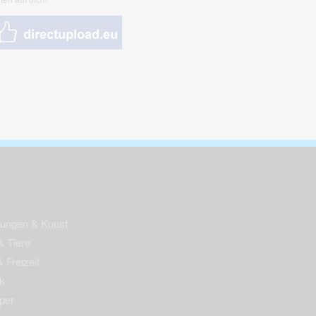
nungen & Kunst
& Tiere
 Freizeit
k
per