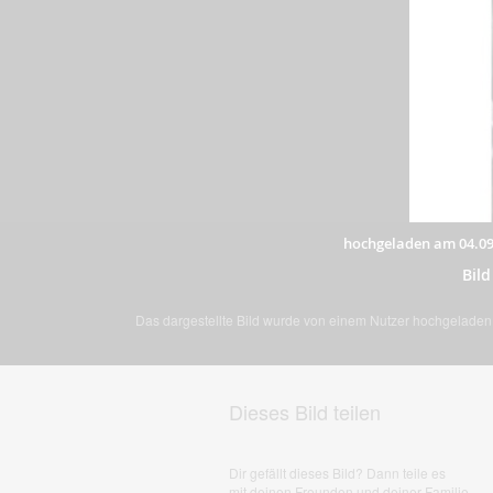
hochgeladen am 04.09
Bil
Das dargestellte Bild wurde von einem Nutzer hochgeladen. 
Dieses Bild teilen
Dir gefällt dieses Bild? Dann teile es
mit deinen Freunden und deiner Familie.