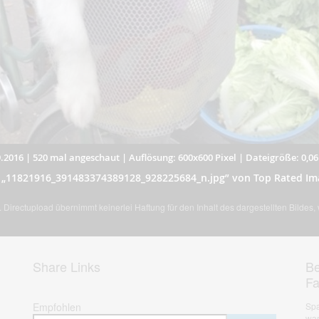
.2016
|
520 mal angeschaut
|
Auflösung: 600x600 Pixel
|
Dateigröße: 0,0
d „11821916_391483374389128_928225684_n.jpg” von Top Rated Im
Directupload übernimmt keinerlei Haftung für den Inhalt des dargestellten Bildes
Share Links
Be
F
Empfohlen
Spa
war