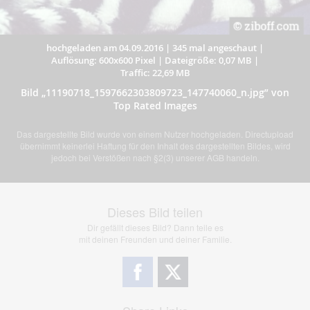
hochgeladen am 04.09.2016
|
345 mal angeschaut
|
Auflösung: 600x600 Pixel
|
Dateigröße: 0,07 MB
|
Traffic: 22,69 MB
Bild „11190718_1597662303809723_147740060_n.jpg” von
Top Rated Images
Das dargestellte Bild wurde von einem Nutzer hochgeladen. Directupload
übernimmt keinerlei Haftung für den Inhalt des dargestellten Bildes, wird
jedoch bei Verstößen nach §2(3) unserer AGB handeln.
Dieses Bild teilen
Dir gefällt dieses Bild? Dann teile es
mit deinen Freunden und deiner Familie.