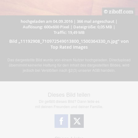
hochgeladen am 04.09.2016
|
366 mal angeschaut
|
Auflösung: 600x600 Pixel
|
Dateigröße: 0,05 MB
|
Traffic: 19,49 MB
Bild „11192908_710972549013800_1500364330_n.jpg” von
Top Rated Images
Das dargestellte Bild wurde von einem Nutzer hochgeladen. Directupload
übernimmt keinerlei Haftung für den Inhalt des dargestellten Bildes, wird
jedoch bei Verstößen nach §2(3) unserer AGB handeln.
Dieses Bild teilen
Dir gefällt dieses Bild? Dann teile es
mit deinen Freunden und deiner Familie.